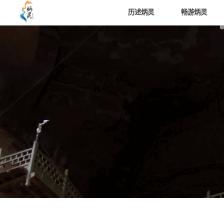
历述炳灵
畅游炳灵