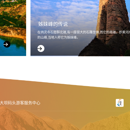
姊妹峰的传说
在炳灵寺石窟群北端,有一座很大的石雕坐佛,而它的南端，即黄河
的山峰,当地人称它为姊妹峰。
大坝码头游客服务中心