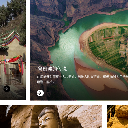
鲁班滩的传说
在炳灵寺对面有一大片河滩，当地人叫鲁班滩。相传,鲁班为了给
建造一座桥。