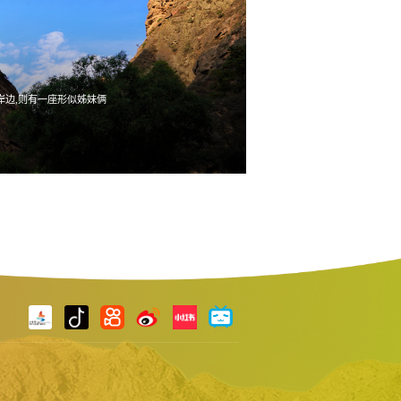
岸边,则有一座形似姊妹俩