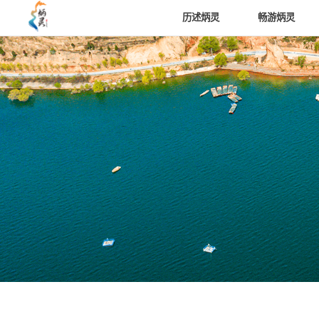
历述炳灵
畅游炳灵