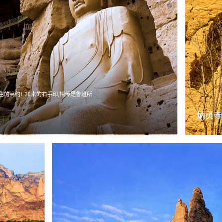
的高约1.20米的右手印,相传是鲁班所
炳灵寺