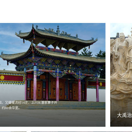
出，又缓缓流经54庄，上川从潘家寨子开
约60余华里。
大禹治