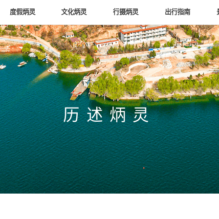
度假炳灵
文化炳灵
行摄炳灵
出行指南
历述炳灵