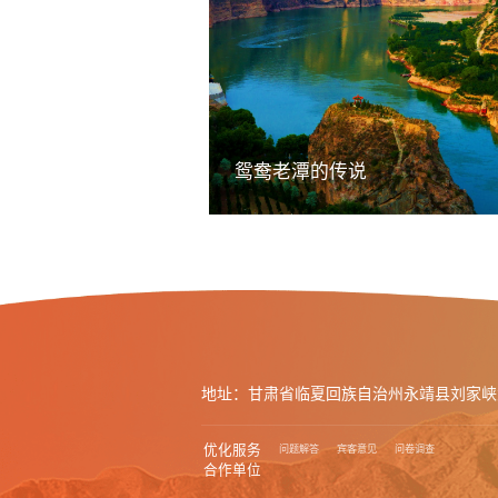
鸳鸯老潭的传说
地址：甘肃省临夏回族自治州永靖县刘家峡
优化服务
问题解答
宾客意见
问卷调查
合作单位