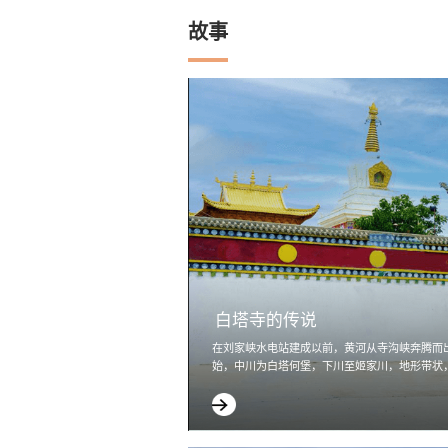
故事
白塔寺的传说
在刘家峡水电站建成以前，黄河从寺沟峡奔腾而
始，中川为白塔何堡，下川至姬家川，地形带状，