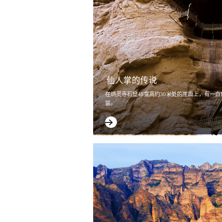
仙人掌的传说
在炳灵寺石窟48龛高约30米处的崖面上，有一白色
留。